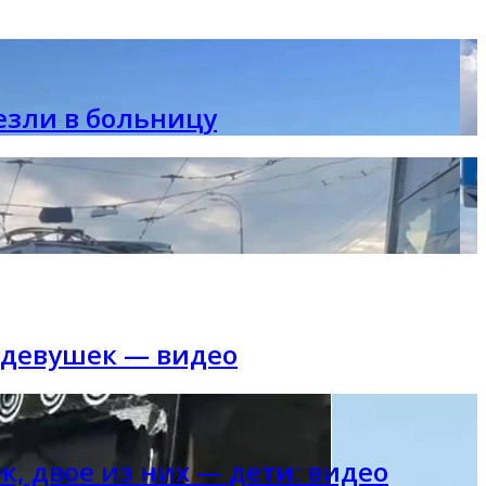
езли в больницу
х девушек — видео
к, двое из них — дети: видео