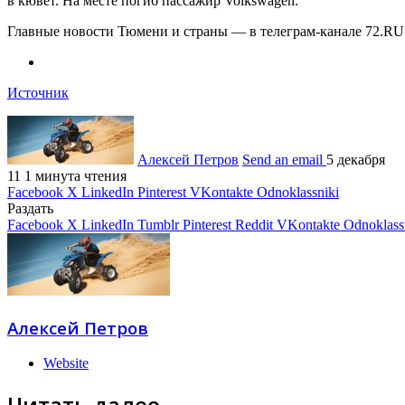
в кювет. На месте погиб пассажир Volkswagen.
Главные новости Тюмени и страны — в телеграм-канале 72.RU
Источник
Алексей Петров
Send an email
5 декабря
11
1 минута чтения
Facebook
X
LinkedIn
Pinterest
VKontakte
Odnoklassniki
Раздать
Facebook
X
LinkedIn
Tumblr
Pinterest
Reddit
VKontakte
Odnoklass
Алексей Петров
Website
Читать далее