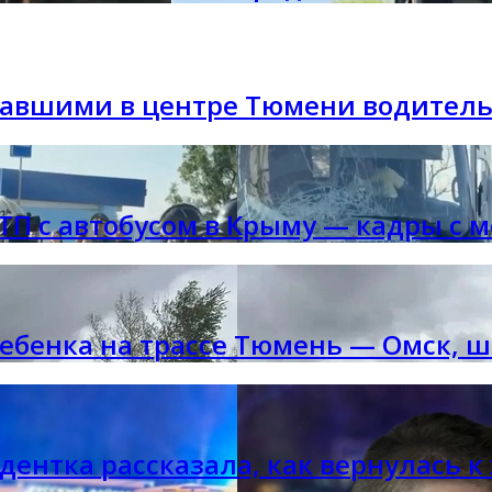
авшими в центре Тюмени водитель
ТП с автобусом в Крыму — кадры с м
ебенка на трассе Тюмень — Омск, ш
удентка рассказала, как вернулась 