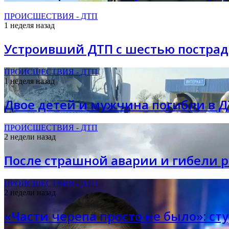
ПРОИСШЕСТВИЯ - ДТП
1 неделя назад
Устроивший ДТП с шестью пострад
ПРОИСШЕСТВИЯ - ДТП
1 неделя назад
Двое детей и мужчина погибли в Д
ПРОИСШЕСТВИЯ - ДТП
2 недели назад
После страшной аварии и гибели р
ПРОИСШЕСТВИЯ - ДТП
2 недели назад
«Части черепа просто не было»: ст