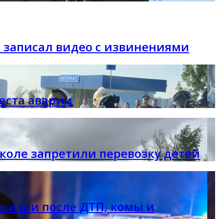
 записал видео с извинениями
еста аварии
коле запретили перевозку детей
к жизни после ДТП, комы и