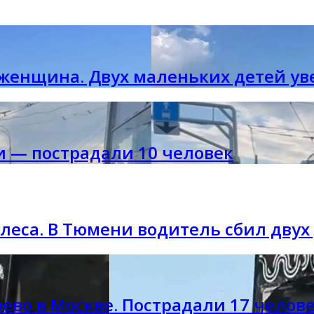
 женщина. Двух маленьких детей ув
и — пострадали 10 человек
олеса. В Тюмени водитель сбил дву
ево в Москве. Пострадали 17 челове