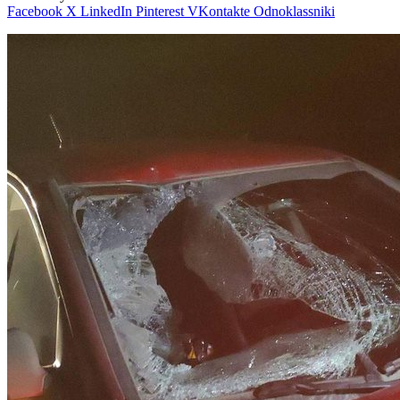
Facebook
X
LinkedIn
Pinterest
VKontakte
Odnoklassniki