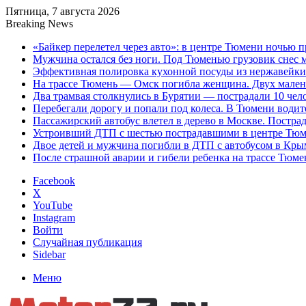
Пятница, 7 августа 2026
Breaking News
«Байкер перелетел через авто»: в центре Тюмени ночью 
Мужчина остался без ноги. Под Тюменью грузовик снес 
Эффективная полировка кухонной посуды из нержавейки д
На трассе Тюмень — Омск погибла женщина. Двух малень
Два трамвая столкнулись в Бурятии — пострадали 10 чел
Перебегали дорогу и попали под колеса. В Тюмени водит
Пассажирский автобус влетел в дерево в Москве. Пострад
Устроивший ДТП с шестью пострадавшими в центре Тюме
Двое детей и мужчина погибли в ДТП с автобусом в Кры
После страшной аварии и гибели ребенка на трассе Тюме
Facebook
X
YouTube
Instagram
Войти
Случайная публикация
Sidebar
Меню