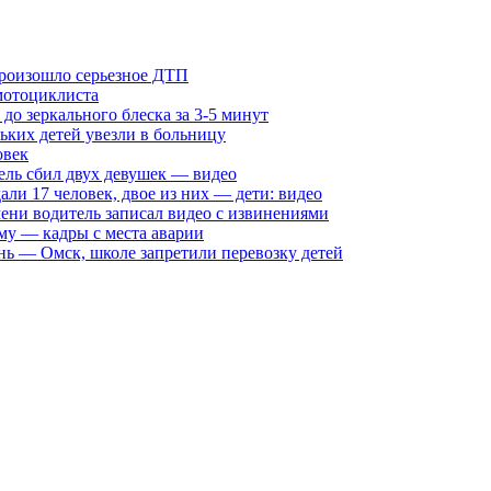
произошло серьезное ДТП
мотоциклиста
о зеркального блеска за 3-5 минут
ких детей увезли в больницу
овек
ель сбил двух девушек — видео
али 17 человек, двое из них — дети: видео
ни водитель записал видео с извинениями
му — кадры с места аварии
нь — Омск, школе запретили перевозку детей