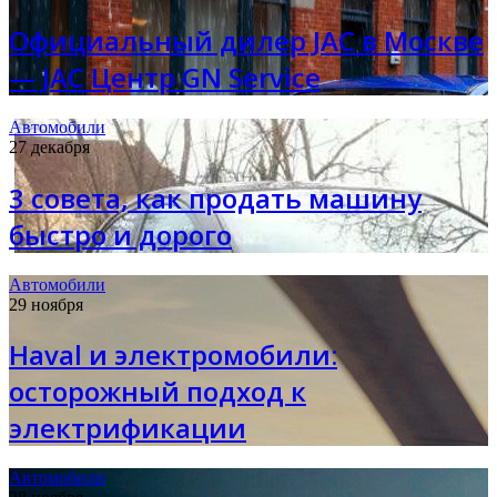
Официальный дилер JAC в Москве
— JAC Центр GN Service
Автомобили
27 декабря
3 совета, как продать машину
быстро и дорого
Автомобили
29 ноября
Haval и электромобили:
осторожный подход к
электрификации
Автомобили