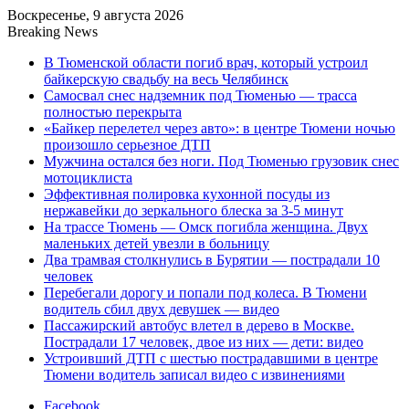
Воскресенье, 9 августа 2026
Breaking News
В Тюменской области погиб врач, который устроил
байкерскую свадьбу на весь Челябинск
Самосвал снес надземник под Тюменью — трасса
полностью перекрыта
«Байкер перелетел через авто»: в центре Тюмени ночью
произошло серьезное ДТП
Мужчина остался без ноги. Под Тюменью грузовик снес
мотоциклиста
Эффективная полировка кухонной посуды из
нержавейки до зеркального блеска за 3-5 минут
На трассе Тюмень — Омск погибла женщина. Двух
маленьких детей увезли в больницу
Два трамвая столкнулись в Бурятии — пострадали 10
человек
Перебегали дорогу и попали под колеса. В Тюмени
водитель сбил двух девушек — видео
Пассажирский автобус влетел в дерево в Москве.
Пострадали 17 человек, двое из них — дети: видео
Устроивший ДТП с шестью пострадавшими в центре
Тюмени водитель записал видео с извинениями
Facebook