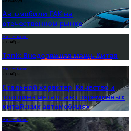
28 ноября
Автомобили ГАК на
отечественном рынке
Автомобили
2 ноября
Tank: Внедорожная мощь Китая
Автомобили
2 ноября
Стальной характер: Качество и
толщина металла в современных
китайских автомобилях
Автомобили
25 октября