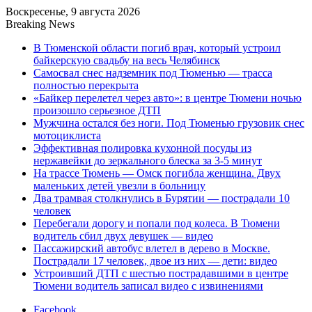
Воскресенье, 9 августа 2026
Breaking News
В Тюменской области погиб врач, который устроил
байкерскую свадьбу на весь Челябинск
Самосвал снес надземник под Тюменью — трасса
полностью перекрыта
«Байкер перелетел через авто»: в центре Тюмени ночью
произошло серьезное ДТП
Мужчина остался без ноги. Под Тюменью грузовик снес
мотоциклиста
Эффективная полировка кухонной посуды из
нержавейки до зеркального блеска за 3-5 минут
На трассе Тюмень — Омск погибла женщина. Двух
маленьких детей увезли в больницу
Два трамвая столкнулись в Бурятии — пострадали 10
человек
Перебегали дорогу и попали под колеса. В Тюмени
водитель сбил двух девушек — видео
Пассажирский автобус влетел в дерево в Москве.
Пострадали 17 человек, двое из них — дети: видео
Устроивший ДТП с шестью пострадавшими в центре
Тюмени водитель записал видео с извинениями
Facebook