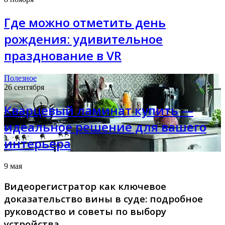
Где можно отметить день
рождения: удивительное
празднование в VR
Полезное
26 сентября
Кварцевый ламинат купить —
идеальное решение для вашего
интерьера
9 мая
Видеорегистратор как ключевое
доказательство вины в суде: подробное
руководство и советы по выбору
устройства