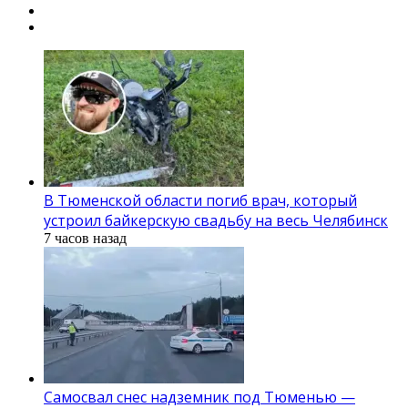
В Тюменской области погиб врач, который
устроил байкерскую свадьбу на весь Челябинск
7 часов назад
Самосвал снес надземник под Тюменью —