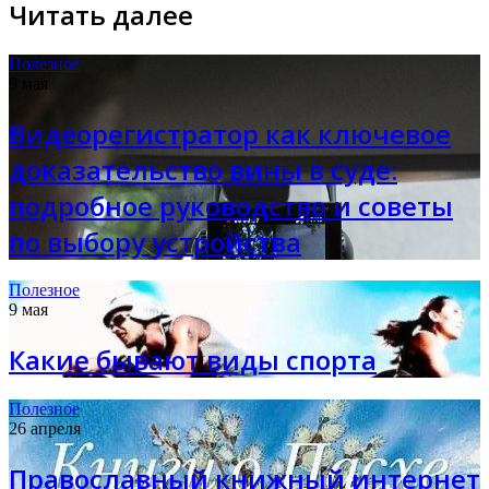
Читать далее
Полезное
9 мая
Видеорегистратор как ключевое
доказательство вины в суде:
подробное руководство и советы
по выбору устройства
Полезное
9 мая
Какие бывают виды спорта
Полезное
26 апреля
Православный книжный интернет