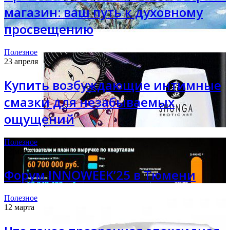
магазин: ваш путь к духовному
просвещению
Полезное
23 апреля
Купить возбуждающие интимные
смазки для незабываемых
ощущений
Полезное
22 марта
Форум INNOWEEK’25 в Тюмени
Полезное
12 марта