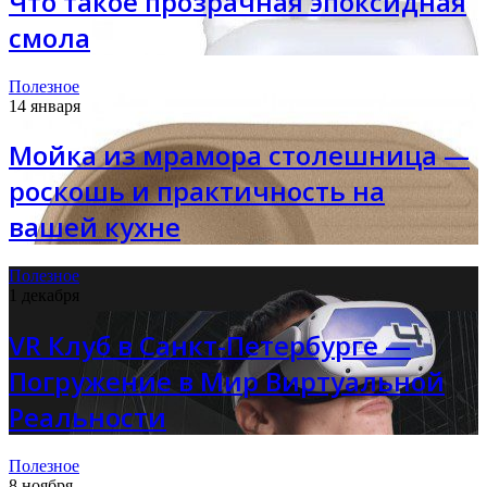
Что такое прозрачная эпоксидная
смола
Полезное
14 января
Мойка из мрамора столешница —
роскошь и практичность на
вашей кухне
Полезное
1 декабря
VR Клуб в Санкт-Петербурге —
Погружение в Мир Виртуальной
Реальности
Полезное
8 ноября