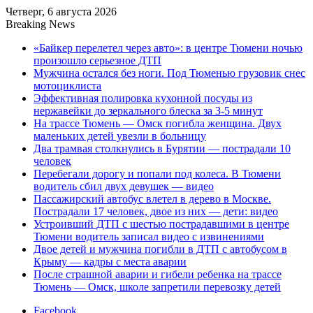
Четверг, 6 августа 2026
Breaking News
«Байкер перелетел через авто»: в центре Тюмени ночью
произошло серьезное ДТП
Мужчина остался без ноги. Под Тюменью грузовик снес
мотоциклиста
Эффективная полировка кухонной посуды из
нержавейки до зеркального блеска за 3-5 минут
На трассе Тюмень — Омск погибла женщина. Двух
маленьких детей увезли в больницу
Два трамвая столкнулись в Бурятии — пострадали 10
человек
Перебегали дорогу и попали под колеса. В Тюмени
водитель сбил двух девушек — видео
Пассажирский автобус влетел в дерево в Москве.
Пострадали 17 человек, двое из них — дети: видео
Устроивший ДТП с шестью пострадавшими в центре
Тюмени водитель записал видео с извинениями
Двое детей и мужчина погибли в ДТП с автобусом в
Крыму — кадры с места аварии
После страшной аварии и гибели ребенка на трассе
Тюмень — Омск, школе запретили перевозку детей
Facebook