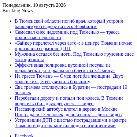
Понедельник, 10 августа 2026
Breaking News
В Тюменской области погиб врач, который устроил
байкерскую свадьбу на весь Челябинск
Самосвал снес надземник под Тюменью — трасса
полностью перекрыта
«Байкер перелетел через авто»: в центре Тюмени ночью
произошло серьезное ДТП
Мужчина остался без ноги. Под Тюменью грузовик снес
мотоциклиста
Эффективная полировка кухонной посуды из
нержавейки до зеркального блеска за 3-5 минут
На трассе Тюмень — Омск погибла женщина. Двух
маленьких детей увезли в больницу
Два трамвая столкнулись в Бурятии — пострадали 10
человек
Перебегали дорогу и попали под колеса. В Тюмени
водитель сбил двух девушек — видео
Пассажирский автобус влетел в дерево в Москве.
Пострадали 17 человек, двое из них — дети: видео
Устроивший ДТП с шестью пострадавшими в центре
Тюмени водитель записал видео с извинениями
Facebook