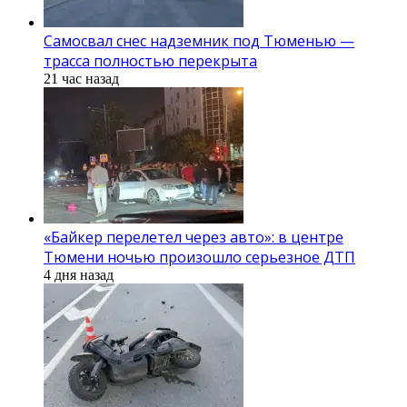
Самосвал снес надземник под Тюменью —
трасса полностью перекрыта
21 час назад
«Байкер перелетел через авто»: в центре
Тюмени ночью произошло серьезное ДТП
4 дня назад