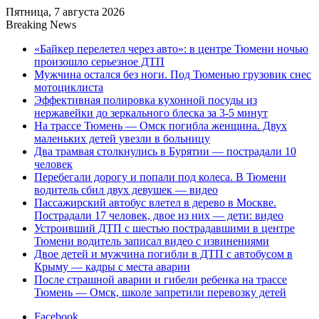
Пятница, 7 августа 2026
Breaking News
«Байкер перелетел через авто»: в центре Тюмени ночью
произошло серьезное ДТП
Мужчина остался без ноги. Под Тюменью грузовик снес
мотоциклиста
Эффективная полировка кухонной посуды из
нержавейки до зеркального блеска за 3-5 минут
На трассе Тюмень — Омск погибла женщина. Двух
маленьких детей увезли в больницу
Два трамвая столкнулись в Бурятии — пострадали 10
человек
Перебегали дорогу и попали под колеса. В Тюмени
водитель сбил двух девушек — видео
Пассажирский автобус влетел в дерево в Москве.
Пострадали 17 человек, двое из них — дети: видео
Устроивший ДТП с шестью пострадавшими в центре
Тюмени водитель записал видео с извинениями
Двое детей и мужчина погибли в ДТП с автобусом в
Крыму — кадры с места аварии
После страшной аварии и гибели ребенка на трассе
Тюмень — Омск, школе запретили перевозку детей
Facebook