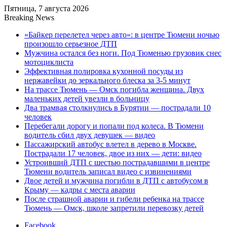
Пятница, 7 августа 2026
Breaking News
«Байкер перелетел через авто»: в центре Тюмени ночью
произошло серьезное ДТП
Мужчина остался без ноги. Под Тюменью грузовик снес
мотоциклиста
Эффективная полировка кухонной посуды из
нержавейки до зеркального блеска за 3-5 минут
На трассе Тюмень — Омск погибла женщина. Двух
маленьких детей увезли в больницу
Два трамвая столкнулись в Бурятии — пострадали 10
человек
Перебегали дорогу и попали под колеса. В Тюмени
водитель сбил двух девушек — видео
Пассажирский автобус влетел в дерево в Москве.
Пострадали 17 человек, двое из них — дети: видео
Устроивший ДТП с шестью пострадавшими в центре
Тюмени водитель записал видео с извинениями
Двое детей и мужчина погибли в ДТП с автобусом в
Крыму — кадры с места аварии
После страшной аварии и гибели ребенка на трассе
Тюмень — Омск, школе запретили перевозку детей
Facebook