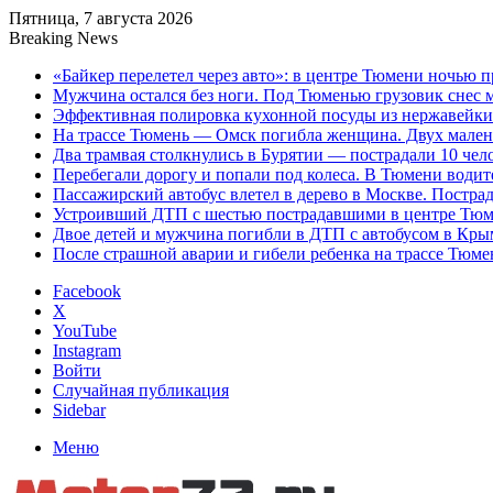
Пятница, 7 августа 2026
Breaking News
«Байкер перелетел через авто»: в центре Тюмени ночью 
Мужчина остался без ноги. Под Тюменью грузовик снес 
Эффективная полировка кухонной посуды из нержавейки д
На трассе Тюмень — Омск погибла женщина. Двух малень
Два трамвая столкнулись в Бурятии — пострадали 10 чел
Перебегали дорогу и попали под колеса. В Тюмени водит
Пассажирский автобус влетел в дерево в Москве. Пострад
Устроивший ДТП с шестью пострадавшими в центре Тюме
Двое детей и мужчина погибли в ДТП с автобусом в Кры
После страшной аварии и гибели ребенка на трассе Тюме
Facebook
X
YouTube
Instagram
Войти
Случайная публикация
Sidebar
Меню