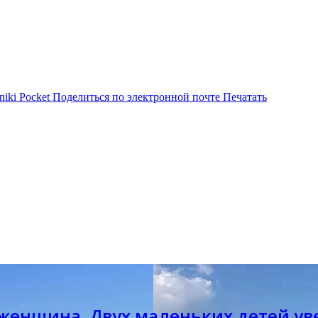
niki
Pocket
Поделиться по электронной почте
Печатать
 женщина. Двух маленьких детей ув