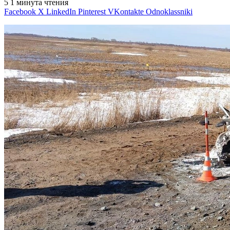
5
1 минута чтения
Facebook
X
LinkedIn
Pinterest
VKontakte
Odnoklassniki