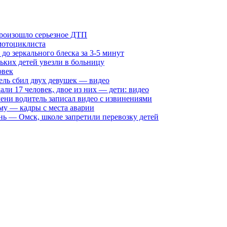
произошло серьезное ДТП
мотоциклиста
о зеркального блеска за 3-5 минут
ких детей увезли в больницу
овек
ель сбил двух девушек — видео
али 17 человек, двое из них — дети: видео
ни водитель записал видео с извинениями
му — кадры с места аварии
нь — Омск, школе запретили перевозку детей