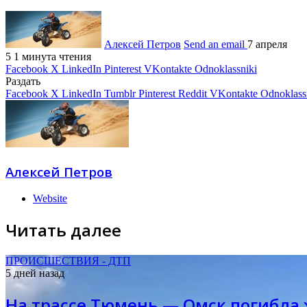
Алексей Петров
Send an email
7 апреля
5
1 минута чтения
Facebook
X
LinkedIn
Pinterest
VKontakte
Odnoklassniki
Раздать
Facebook
X
LinkedIn
Tumblr
Pinterest
Reddit
VKontakte
Odnoklass
Алексей Петров
Website
Читать далее
ПРОИСШЕСТВИЯ - ДТП
5 дней назад
На трассе Тюмень — Омск погибла