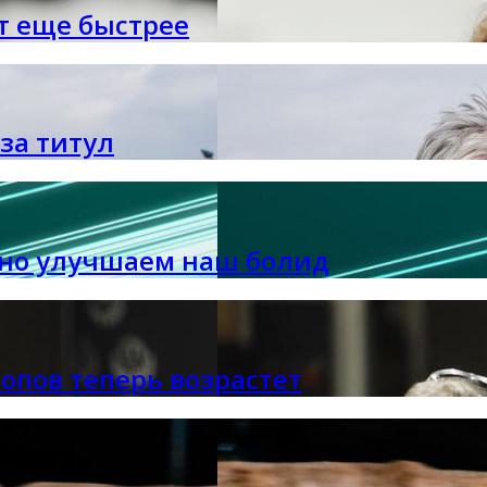
т еще быстрее
за титул
янно улучшаем наш болид
опов теперь возрастет