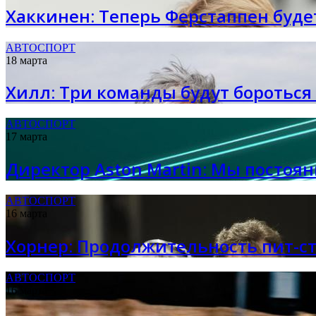
Хаккинен: Теперь Ферстаппен буде
АВТОСПОРТ
18 марта
Хилл: Три команды будут бороться 
АВТОСПОРТ
17 марта
Директор Aston Martin: Мы посто
АВТОСПОРТ
16 марта
Хорнер: Продолжительность пит-ст
АВТОСПОРТ
16 марта