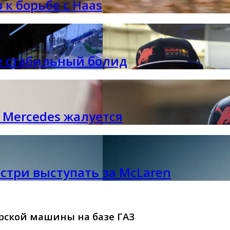
 к борьбе с Haas
ее стабильный болид
 Mercedes жалуется
стри выступать за McLaren
рской машины на базе ГАЗ