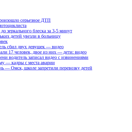
произошло серьезное ДТП
мотоциклиста
о зеркального блеска за 3-5 минут
ких детей увезли в больницу
овек
ель сбил двух девушек — видео
али 17 человек, двое из них — дети: видео
ни водитель записал видео с извинениями
му — кадры с места аварии
нь — Омск, школе запретили перевозку детей