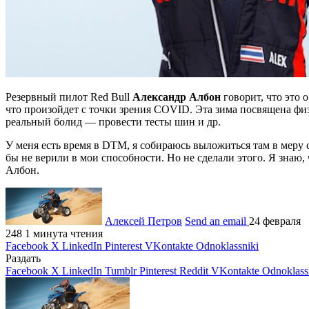
Резервный пилот Red Bull
Александр Албон
говорит, что это 
что произойдет с точки зрения COVID. Эта зима посвящена физи
реальный болид — провести тесты шин и др.
У меня есть время в DTM, я собираюсь выложиться там в меру с
бы не верили в мои способности. Но не сделали этого. Я знаю,
Албон.
Алексей Петров
Send an email
24 февраля
248
1 минута чтения
Facebook
X
LinkedIn
Pinterest
VKontakte
Odnoklassniki
Раздать
Facebook
X
LinkedIn
Tumblr
Pinterest
Reddit
VKontakte
Odnoklass