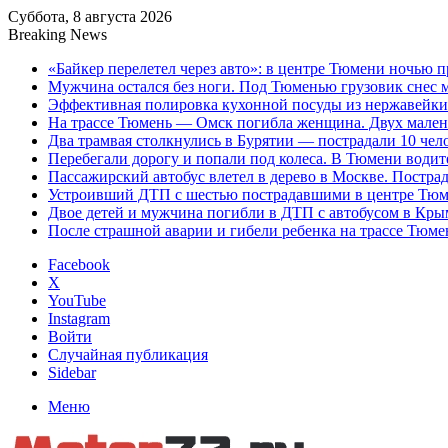
Суббота, 8 августа 2026
Breaking News
«Байкер перелетел через авто»: в центре Тюмени ночью 
Мужчина остался без ноги. Под Тюменью грузовик снес 
Эффективная полировка кухонной посуды из нержавейки д
На трассе Тюмень — Омск погибла женщина. Двух малень
Два трамвая столкнулись в Бурятии — пострадали 10 чел
Перебегали дорогу и попали под колеса. В Тюмени водит
Пассажирский автобус влетел в дерево в Москве. Пострад
Устроивший ДТП с шестью пострадавшими в центре Тюме
Двое детей и мужчина погибли в ДТП с автобусом в Кры
После страшной аварии и гибели ребенка на трассе Тюме
Facebook
X
YouTube
Instagram
Войти
Случайная публикация
Sidebar
Меню