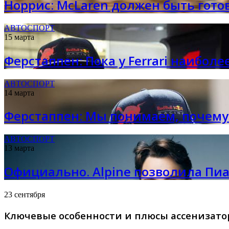
Норрис: McLaren должен быть готов
АВТОСПОРТ
15 марта
Ферстаппен: Пока у Ferrari наибол
АВТОСПОРТ
14 марта
Ферстаппен: Мы понимаем, почему
АВТОСПОРТ
13 марта
Официально. Alpine позволила Пиа
23 сентября
Ключевые особенности и плюсы ассенизато