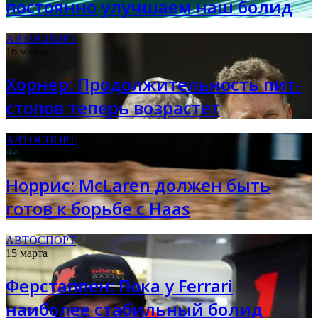
постоянно улучшаем наш болид
АВТОСПОРТ
16 марта
Хорнер: Продолжительность пит-
стопов теперь возрастет
АВТОСПОРТ
16 марта
Норрис: McLaren должен быть
готов к борьбе с Haas
АВТОСПОРТ
15 марта
Ферстаппен: Пока у Ferrari
наиболее стабильный болид