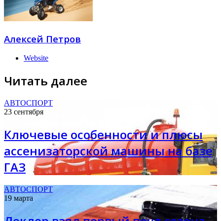
Алексей Петров
Website
Читать далее
АВТОСПОРТ
23 сентября
Ключевые особенности и плюсы
ассенизаторской машины на базе
ГАЗ
АВТОСПОРТ
19 марта
Леклер взял первый поул сезона,