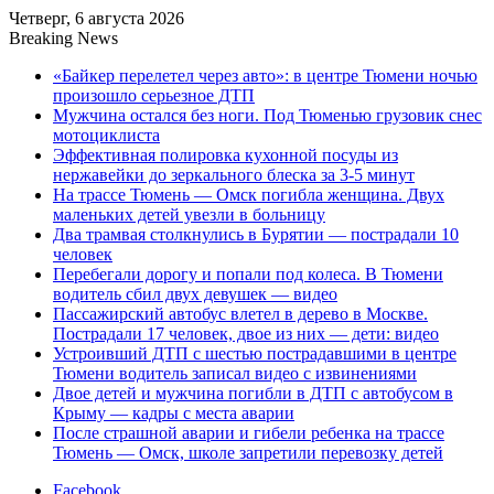
Четверг, 6 августа 2026
Breaking News
«Байкер перелетел через авто»: в центре Тюмени ночью
произошло серьезное ДТП
Мужчина остался без ноги. Под Тюменью грузовик снес
мотоциклиста
Эффективная полировка кухонной посуды из
нержавейки до зеркального блеска за 3-5 минут
На трассе Тюмень — Омск погибла женщина. Двух
маленьких детей увезли в больницу
Два трамвая столкнулись в Бурятии — пострадали 10
человек
Перебегали дорогу и попали под колеса. В Тюмени
водитель сбил двух девушек — видео
Пассажирский автобус влетел в дерево в Москве.
Пострадали 17 человек, двое из них — дети: видео
Устроивший ДТП с шестью пострадавшими в центре
Тюмени водитель записал видео с извинениями
Двое детей и мужчина погибли в ДТП с автобусом в
Крыму — кадры с места аварии
После страшной аварии и гибели ребенка на трассе
Тюмень — Омск, школе запретили перевозку детей
Facebook