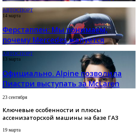
АВТОСПОРТ
14 марта
Ферстаппен: Мы понимаем,
почему Mercedes жалуется
АВТОСПОРТ
13 марта
Официально. Alpine позволила
Пиастри выступать за McLaren
23 сентября
Ключевые особенности и плюсы
ассенизаторской машины на базе ГАЗ
19 марта