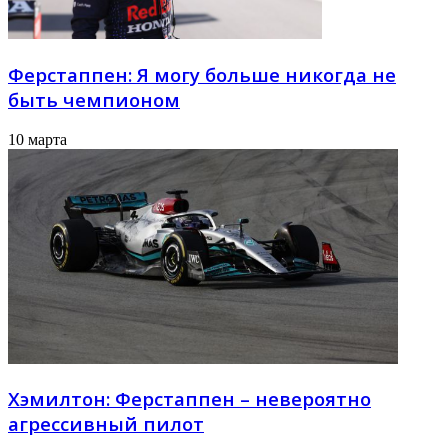
Ферстаппен: Я могу больше никогда не
быть чемпионом
10 марта
Хэмилтон: Ферстаппен – невероятно
агрессивный пилот