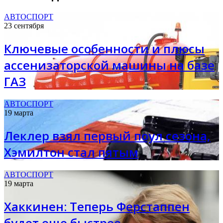
АВТОСПОРТ
23 сентября
Ключевые особенности и плюсы
ассенизаторской машины на базе
ГАЗ
АВТОСПОРТ
19 марта
Леклер взял первый поул сезона,
Хэмилтон стал пятым
АВТОСПОРТ
19 марта
Хаккинен: Теперь Ферстаппен
будет еще быстрее