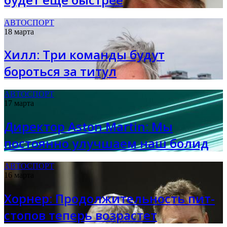
АВТОСПОРТ
18 марта
Хилл: Три команды будут
бороться за титул
АВТОСПОРТ
17 марта
Директор Aston Martin: Мы
постоянно улучшаем наш болид
АВТОСПОРТ
16 марта
Хорнер: Продолжительность пит-
стопов теперь возрастет