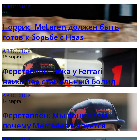
АВТОСПОРТ
16 марта
Норрис: McLaren должен быть
готов к борьбе с Haas
АВТОСПОРТ
15 марта
Ферстаппен: Пока у Ferrari
наиболее стабильный болид
АВТОСПОРТ
14 марта
Ферстаппен: Мы понимаем,
почему Mercedes жалуется
АВТОСПОРТ