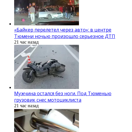
«Байкер перелетел через авто»: в центре
Тюмени ночью произошло серьезное ДТП
21 час назад
Мужчина остался без ноги. Под Тюменью
грузовик снес мотоциклиста
21 час назад