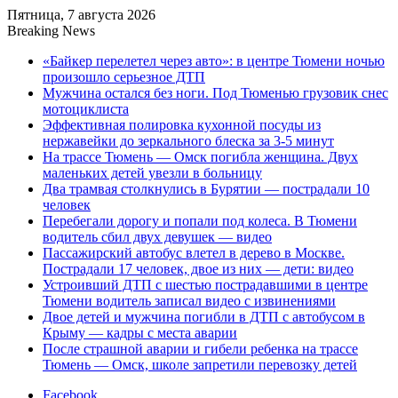
Пятница, 7 августа 2026
Breaking News
«Байкер перелетел через авто»: в центре Тюмени ночью
произошло серьезное ДТП
Мужчина остался без ноги. Под Тюменью грузовик снес
мотоциклиста
Эффективная полировка кухонной посуды из
нержавейки до зеркального блеска за 3-5 минут
На трассе Тюмень — Омск погибла женщина. Двух
маленьких детей увезли в больницу
Два трамвая столкнулись в Бурятии — пострадали 10
человек
Перебегали дорогу и попали под колеса. В Тюмени
водитель сбил двух девушек — видео
Пассажирский автобус влетел в дерево в Москве.
Пострадали 17 человек, двое из них — дети: видео
Устроивший ДТП с шестью пострадавшими в центре
Тюмени водитель записал видео с извинениями
Двое детей и мужчина погибли в ДТП с автобусом в
Крыму — кадры с места аварии
После страшной аварии и гибели ребенка на трассе
Тюмень — Омск, школе запретили перевозку детей
Facebook