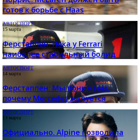
готов к борьбе с Haas
АВТОСПОРТ
15 марта
Ферстаппен: Пока у Ferrari
наиболее стабильный болид
АВТОСПОРТ
14 марта
Ферстаппен: Мы понимаем,
почему Mercedes жалуется
АВТОСПОРТ
13 марта
Официально. Alpine позволила