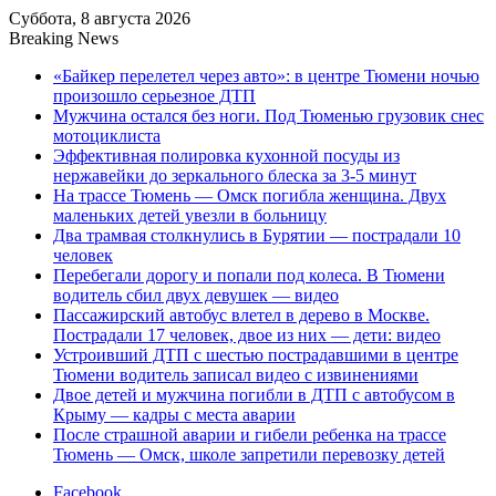
Суббота, 8 августа 2026
Breaking News
«Байкер перелетел через авто»: в центре Тюмени ночью
произошло серьезное ДТП
Мужчина остался без ноги. Под Тюменью грузовик снес
мотоциклиста
Эффективная полировка кухонной посуды из
нержавейки до зеркального блеска за 3-5 минут
На трассе Тюмень — Омск погибла женщина. Двух
маленьких детей увезли в больницу
Два трамвая столкнулись в Бурятии — пострадали 10
человек
Перебегали дорогу и попали под колеса. В Тюмени
водитель сбил двух девушек — видео
Пассажирский автобус влетел в дерево в Москве.
Пострадали 17 человек, двое из них — дети: видео
Устроивший ДТП с шестью пострадавшими в центре
Тюмени водитель записал видео с извинениями
Двое детей и мужчина погибли в ДТП с автобусом в
Крыму — кадры с места аварии
После страшной аварии и гибели ребенка на трассе
Тюмень — Омск, школе запретили перевозку детей
Facebook