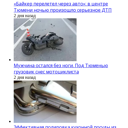
«Байкер перелетел через авто»: в центре
Тюмени ночью произошло серьезное ДТП
2 дня назад
Мужчина остался без ноги. Под Тюменью
грузовик снес мотоциклиста
2 дня назад
Эффективная полировка кухонной посуды из