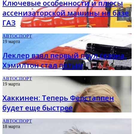
Ключевые особенности и плюсы
ассенизаторской машины на базе
ГАЗ
АВТОСПОРТ
19 марта
Леклер взял первый поул сезона,
Хэмилтон стал пятым
АВТОСПОРТ
19 марта
Хаккинен: Теперь Ферстаппен
будет еще быстрее
АВТОСПОРТ
18 марта