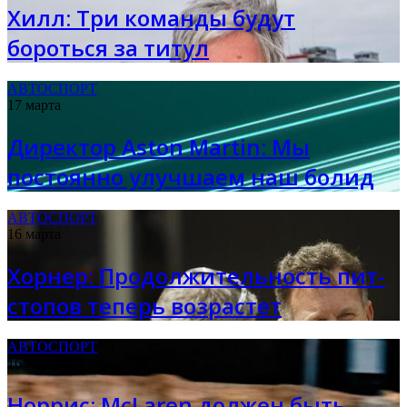
Хилл: Три команды будут
бороться за титул
АВТОСПОРТ
17 марта
Директор Aston Martin: Мы
постоянно улучшаем наш болид
АВТОСПОРТ
16 марта
Хорнер: Продолжительность пит-
стопов теперь возрастет
АВТОСПОРТ
16 марта
Норрис: McLaren должен быть