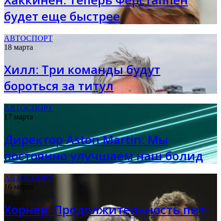
будет еще быстрее
АВТОСПОРТ
18 марта
Хилл: Три команды будут
бороться за титул
АВТОСПОРТ
17 марта
Директор Aston Martin: Мы
постоянно улучшаем наш болид
АВТОСПОРТ
16 марта
Хорнер: Продолжительность пит-