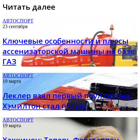
Читать далее
АВТОСПОРТ
23 сентября
Ключевые особенности и плюсы
ассенизаторской машины на базе
ГАЗ
АВТОСПОРТ
19 марта
Леклер взял первый поул сезона,
Хэмилтон стал пятым
АВТОСПОРТ
19 марта
Хаккинен: Теперь Ферстаппен