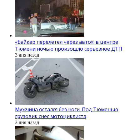
«Байкер перелетел через авто»: в центре
Тюмени ночью произошло серьезное ДТП
3 дня назад
Мужчина остался без ноги. Под Тюменью
грузовик снес мотоциклиста
3 дня назад