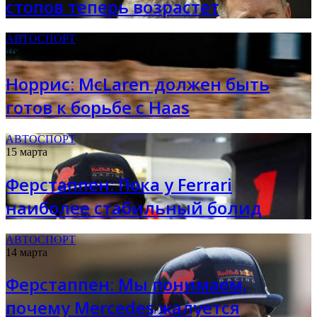
стопов теперь возрастет
АВТОСПОРТ
16 марта
Норрис: McLaren должен быть
готов к борьбе с Haas
АВТОСПОРТ
15 марта
Ферстаппен: Пока у Ferrari
наиболее стабильный болид
АВТОСПОРТ
14 марта
Ферстаппен: Мы понимаем,
почему Mercedes жалуется