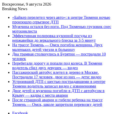
Воскресенье, 9 августа 2026
Breaking News
«Байкер перелетел через авто»: в центре Тюмени ночью
произошло серьезное ДТП
Мужчина остался без ноги. Под Тюменью грузовик снес
мотоциклиста
Эффективная полировка кухонной посуды из
нержавейки до зеркального блеска за 3-5 минут
На трассе Тюмень — Омск погибла женщина. Двух
маленьких детей увезли в больницу
Два трамвая столкнулись в Бурятии — пострадали 10
человек
Перебегали дорогу и попали под колеса. В Тюмени
водитель сбил двух девушек — видео
Пассажирский автобус влетел в дерево в Москве.
Пострадали 17 человек, двое из них — дети: видео
Устроивший ДТП с шестью пострадавшими в центре
Тюмени водитель записал видео с извинениями
Двое детей и мужчина погибли в ДТП с автобусом в
Крыму — кадры с места аварии
После страшной аварии и гибели ребенка на трассе
Тюмень — Омск, школе запретили перевозку детей
Facebook