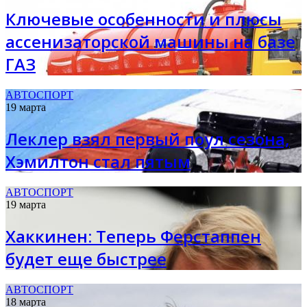
Ключевые особенности и плюсы
ассенизаторской машины на базе
ГАЗ
АВТОСПОРТ
19 марта
Леклер взял первый поул сезона,
Хэмилтон стал пятым
АВТОСПОРТ
19 марта
Хаккинен: Теперь Ферстаппен
будет еще быстрее
АВТОСПОРТ
18 марта