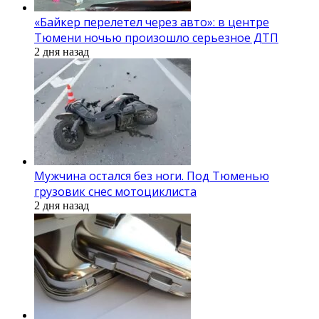
«Байкер перелетел через авто»: в центре
Тюмени ночью произошло серьезное ДТП
2 дня назад
Мужчина остался без ноги. Под Тюменью
грузовик снес мотоциклиста
2 дня назад