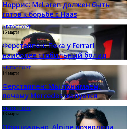
Норрис: McLaren должен быть
готов к борьбе с Haas
АВТОСПОРТ
15 марта
Ферстаппен: Пока у Ferrari
наиболее стабильный болид
АВТОСПОРТ
14 марта
Ферстаппен: Мы понимаем,
почему Mercedes жалуется
АВТОСПОРТ
13 марта
Официально. Alpine позволила