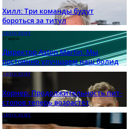
Хилл: Три команды будут
бороться за титул
АВТОСПОРТ
17 марта
Директор Aston Martin: Мы
постоянно улучшаем наш болид
АВТОСПОРТ
16 марта
Хорнер: Продолжительность пит-
стопов теперь возрастет
АВТОСПОРТ
16 марта