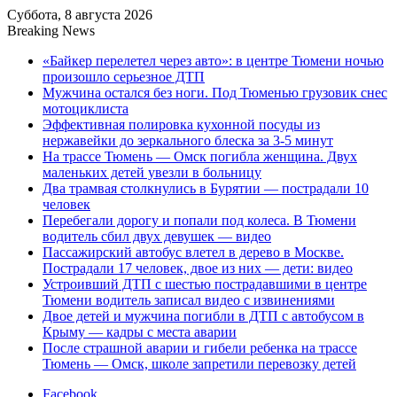
Суббота, 8 августа 2026
Breaking News
«Байкер перелетел через авто»: в центре Тюмени ночью
произошло серьезное ДТП
Мужчина остался без ноги. Под Тюменью грузовик снес
мотоциклиста
Эффективная полировка кухонной посуды из
нержавейки до зеркального блеска за 3-5 минут
На трассе Тюмень — Омск погибла женщина. Двух
маленьких детей увезли в больницу
Два трамвая столкнулись в Бурятии — пострадали 10
человек
Перебегали дорогу и попали под колеса. В Тюмени
водитель сбил двух девушек — видео
Пассажирский автобус влетел в дерево в Москве.
Пострадали 17 человек, двое из них — дети: видео
Устроивший ДТП с шестью пострадавшими в центре
Тюмени водитель записал видео с извинениями
Двое детей и мужчина погибли в ДТП с автобусом в
Крыму — кадры с места аварии
После страшной аварии и гибели ребенка на трассе
Тюмень — Омск, школе запретили перевозку детей
Facebook