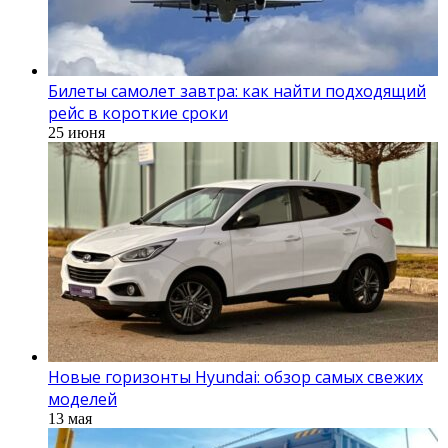
Билеты самолет завтра: как найти подходящий
рейс в короткие сроки
25 июня
Новые горизонты Hyundai: обзор самых свежих
моделей
13 мая