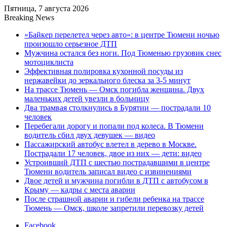
Пятница, 7 августа 2026
Breaking News
«Байкер перелетел через авто»: в центре Тюмени ночью
произошло серьезное ДТП
Мужчина остался без ноги. Под Тюменью грузовик снес
мотоциклиста
Эффективная полировка кухонной посуды из
нержавейки до зеркального блеска за 3-5 минут
На трассе Тюмень — Омск погибла женщина. Двух
маленьких детей увезли в больницу
Два трамвая столкнулись в Бурятии — пострадали 10
человек
Перебегали дорогу и попали под колеса. В Тюмени
водитель сбил двух девушек — видео
Пассажирский автобус влетел в дерево в Москве.
Пострадали 17 человек, двое из них — дети: видео
Устроивший ДТП с шестью пострадавшими в центре
Тюмени водитель записал видео с извинениями
Двое детей и мужчина погибли в ДТП с автобусом в
Крыму — кадры с места аварии
После страшной аварии и гибели ребенка на трассе
Тюмень — Омск, школе запретили перевозку детей
Facebook