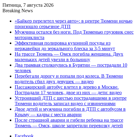
Пятница, 7 августа 2026
Breaking News
«Байкер перелетел через авто»: в центре Тюмени ночью
произошло серьезное ДТП
Мужчина остался без ноги. Под Тюменью грузовик снес
мотоциклиста
Эффективная полировка кухонной посуды из
нержавейки до зеркального блеска за 3-5 минут
На трассе Тюмень — Омск погибла женщина. Двух
маленьких детей увезли в больницу
Два трамвая столкнулись в Бурятии — пострадали 10
человек
Перебегали дорогу и попали под колеса. В Тюмени
водитель сбил двух девушек — видео
Пассажирский автобус влетел в дерево в Москве.
Пострадали 17 человек, двое из них — дети: видео
Устроивший ДТП с шестью пострадавшими в центре
Тюмени водитель записал видео с извинениями
Двое детей и мужчина погибли в ДТП с автобусом в
Крыму — кадры с места аварии
После страшной аварии и гибели ребенка на трассе
Тюмень — Омск, школе запретили перевозку детей
Facebook