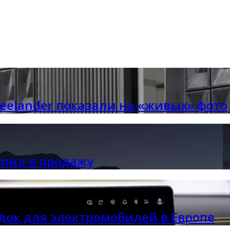
reelander показали на «живых» фото
упил в продажу
ядок для электромобилей в Европе