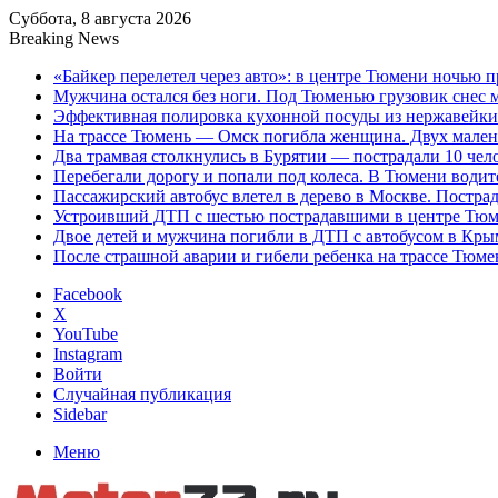
Суббота, 8 августа 2026
Breaking News
«Байкер перелетел через авто»: в центре Тюмени ночью 
Мужчина остался без ноги. Под Тюменью грузовик снес 
Эффективная полировка кухонной посуды из нержавейки д
На трассе Тюмень — Омск погибла женщина. Двух малень
Два трамвая столкнулись в Бурятии — пострадали 10 чел
Перебегали дорогу и попали под колеса. В Тюмени водит
Пассажирский автобус влетел в дерево в Москве. Пострад
Устроивший ДТП с шестью пострадавшими в центре Тюме
Двое детей и мужчина погибли в ДТП с автобусом в Кры
После страшной аварии и гибели ребенка на трассе Тюме
Facebook
X
YouTube
Instagram
Войти
Случайная публикация
Sidebar
Меню