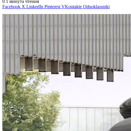
0
1 минута чтения
Facebook
X
LinkedIn
Pinterest
VKontakte
Odnoklassniki