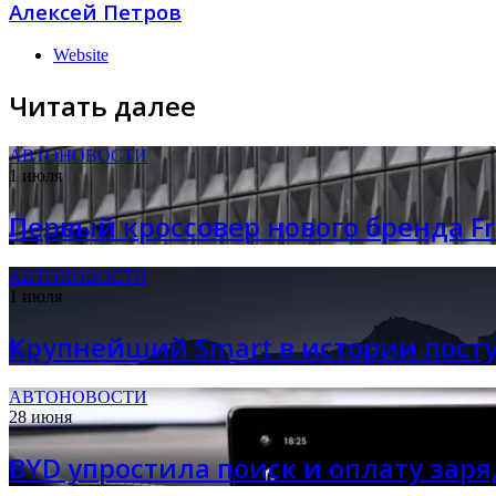
Алексей Петров
Website
Читать далее
АВТОНОВОСТИ
1 июля
Первый кроссовер нового бренда F
АВТОНОВОСТИ
1 июля
Крупнейший Smart в истории пост
АВТОНОВОСТИ
28 июня
BYD упростила поиск и оплату зар