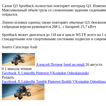
Салон Q3 Sportback полностью повторяет интерьер Q3. Измене
Максимальный объем груза со сложенными задними сиденьями 
открылся.
Линия силовых единиц также повторяет обычные Q3: бензиновы
гибридная версия развивается 268 L. с батареей 25,7 кВтч
Sportback может двигаться до 118 км в цикле WLTP, всего на
стандартными или спортивными системами подвески и соврем
Source Carscoops
Audi
Алексей Петров
Send an email
26 августа
0
1 минута чтения
Facebook
X
LinkedIn
Pinterest
VKontakte
Odnoklassniki
Раздать
Facebook
X
LinkedIn
Tumblr
Pinterest
Reddit
VKontakte
Odnoklass