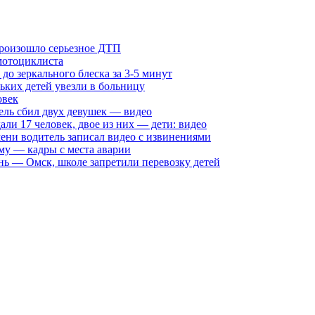
произошло серьезное ДТП
мотоциклиста
о зеркального блеска за 3-5 минут
ких детей увезли в больницу
овек
ель сбил двух девушек — видео
али 17 человек, двое из них — дети: видео
ни водитель записал видео с извинениями
му — кадры с места аварии
нь — Омск, школе запретили перевозку детей