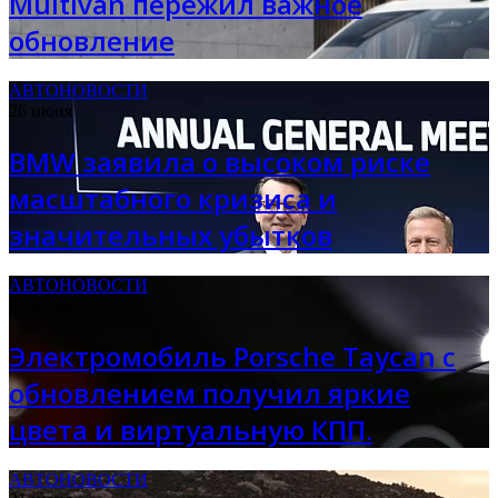
Multivan пережил важное
обновление
АВТОНОВОСТИ
26 июня
BMW заявила о высоком риске
масштабного кризиса и
значительных убытков
АВТОНОВОСТИ
23 июня
Электромобиль Porsche Taycan с
обновлением получил яркие
цвета и виртуальную КПП.
АВТОНОВОСТИ