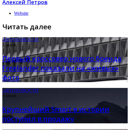
Алексей Петров
Website
Читать далее
АВТОНОВОСТИ
1 июля
Первый кроссовер нового бренда
Freelander показали на «живых»
фото
АВТОНОВОСТИ
1 июля
Крупнейший Smart в истории
поступил в продажу