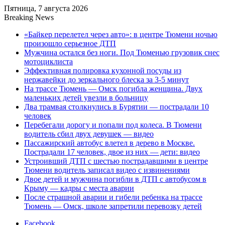
Пятница, 7 августа 2026
Breaking News
«Байкер перелетел через авто»: в центре Тюмени ночью
произошло серьезное ДТП
Мужчина остался без ноги. Под Тюменью грузовик снес
мотоциклиста
Эффективная полировка кухонной посуды из
нержавейки до зеркального блеска за 3-5 минут
На трассе Тюмень — Омск погибла женщина. Двух
маленьких детей увезли в больницу
Два трамвая столкнулись в Бурятии — пострадали 10
человек
Перебегали дорогу и попали под колеса. В Тюмени
водитель сбил двух девушек — видео
Пассажирский автобус влетел в дерево в Москве.
Пострадали 17 человек, двое из них — дети: видео
Устроивший ДТП с шестью пострадавшими в центре
Тюмени водитель записал видео с извинениями
Двое детей и мужчина погибли в ДТП с автобусом в
Крыму — кадры с места аварии
После страшной аварии и гибели ребенка на трассе
Тюмень — Омск, школе запретили перевозку детей
Facebook