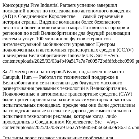
Консорциум Five Industrial Partners успешно завершил
последний проект по исследованию автономного вождения
(AD) в Соединенном Королевстве — самый серьезный в
истории страны. Видение компании более безопасного,
чистого и более инклюзивного мира. Готовность городов и
регионов по всей Великобритании для будущей реализации
систем и услуг. 100 миллионов фунтов стерлингов
интеллектуальной мобильности управляют Центром
подключенных и автономных транспортных средств (CCAV)
и внедрены Великобританией Innovate UK. Src = «/wp-
content/uploads/2025/03/03a4b49a517a7a7e00572bdfdfcbcbc0599.p
За 21 месяц пяти партнеров-Nissan, подключенные места
Catupult, Hum — Работал по технической поддержке в
Великобритании сети поставки для будущего массового
развертывания рекламных технологий в Великобритании.
Подключенные и автономные транспортные средства (CAV)
были протестированы на различных симуляторах и частных
испытательных площадках, прежде чем они были доставлены
на городские жилые и сельские дороги для самого сильного
испытания технологии рекламы, которые когда -либо
проводились в Соединенном Королевстве. Src = «/wp-
content/uploads/2025/03/03/ca91a627c9b945e456666429c863145.p
Эти типы дорог создают уникальные проблемы для