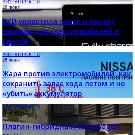
АВТОНОВОСТИ
28 июня
BYD упростила поиск и оплату
зарядок для электромобилей в
Европе
АВТОНОВОСТИ
28 июня
Жара против электромобилей: как
сохранить запас хода летом и не
«убить» аккумулятор
АВТОНОВОСТИ
26 июня
Плагин-гибридный Volkswagen