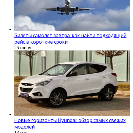
Билеты самолет завтра: как найти подходящий
рейс в короткие сроки
25 июня
Новые горизонты Hyundai: обзор самых свежих
моделей
13 мая