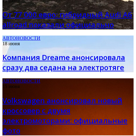
21 июня
От 77 000 евро: гибридный Audi A6
allroad показали официально
АВТОНОВОСТИ
18 июня
Компания Dreame анонсировала
сразу два седана на электротяге
АВТОНОВОСТИ
15 июня
Volkswagen анонсировал новый
кроссовер с двумя
электромоторами: официальные
фото