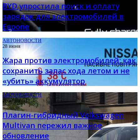
BYD упростила поиск и оплату
зарядок для электромобилей в
Европе
АВТОНОВОСТИ
28 июня
Жара против электромобилей: как
сохранить запас хода летом и не
«убить» аккумулятор
АВТОНОВОСТИ
26 июня
Плагин-гибридный Volkswagen
Multivan пережил важное
обновление