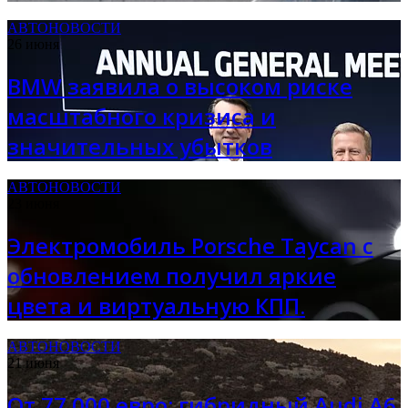
АВТОНОВОСТИ
26 июня
BMW заявила о высоком риске
масштабного кризиса и
значительных убытков
АВТОНОВОСТИ
23 июня
Электромобиль Porsche Taycan с
обновлением получил яркие
цвета и виртуальную КПП.
АВТОНОВОСТИ
21 июня
От 77 000 евро: гибридный Audi A6