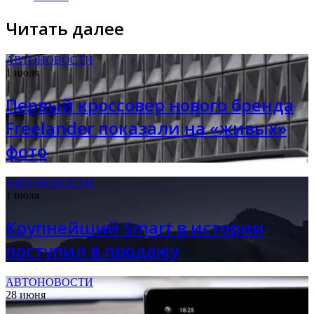
Читать далее
АВТОНОВОСТИ
1 июля
Первый кроссовер нового бренда
Freelander показали на «живых»
фото
АВТОНОВОСТИ
1 июля
Крупнейший Smart в истории
поступил в продажу
АВТОНОВОСТИ
28 июня