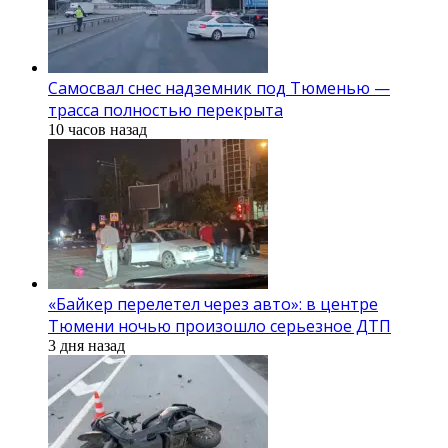
Самосвал снес надземник под Тюменью —
трасса полностью перекрыта
10 часов назад
«Байкер перелетел через авто»: в центре
Тюмени ночью произошло серьезное ДТП
3 дня назад