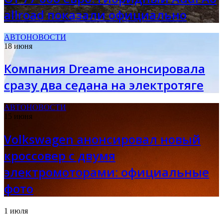
allroad показали официально
АВТОНОВОСТИ
18 июня
Компания Dreame анонсировала
сразу два седана на электротяге
АВТОНОВОСТИ
15 июня
Volkswagen анонсировал новый
кроссовер с двумя
электромоторами: официальные
фото
1 июля