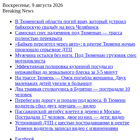
Воскресенье, 9 августа 2026
Breaking News
В Тюменской области погиб врач, который устроил
байкерскую свадьбу на весь Челябинск
Самосвал снес надземник под Тюменью — трасса
полностью перекрыта
«Байкер перелетел через авто»: в центре Тюмени ночью
произошло серьезное ДТП
Мужчина остался без ноги. Под Тюменью грузовик снес
мотоциклиста
Эффективная полировка кухонной посуды из
нержавейки до зеркального блеска за 3-5 минут
На трассе Тюмень — Омск погибла женщина. Двух
маленьких детей увезли в больницу
Два трамвая столкнулись в Бурятии — пострадали 10
человек
Перебегали дорогу и попали под колеса. В Тюмени
водитель сбил двух девушек — видео
Пассажирский автобус влетел в дерево в Москве.
Пострадали 17 человек, двое из них — дети: видео
Устроивший ДТП с шестью пострадавшими в центре
Тюмени водитель записал видео с извинениями
Facebook