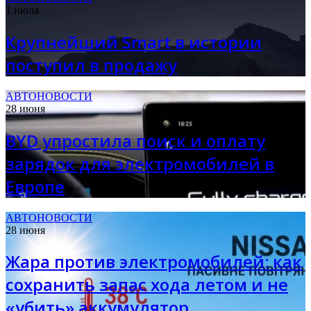
1 июля
Крупнейший Smart в истории
поступил в продажу
АВТОНОВОСТИ
28 июня
BYD упростила поиск и оплату
зарядок для электромобилей в
Европе
АВТОНОВОСТИ
28 июня
Жара против электромобилей: как
сохранить запас хода летом и не
«убить» аккумулятор