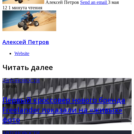
Алексей Петров
Send an email
3 мая
12
1 минута чтения
Алексей Петров
Website
Читать далее
АВТОНОВОСТИ
1 июля
Первый кроссовер нового бренда
Freelander показали на «живых»
фото
АВТОНОВОСТИ