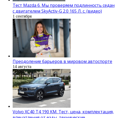
Тест Mazda 6. Мы проверяем подлинность седан
с двигателем SkyActiv-G 2.0 165 Л. с. (видео)
1 сентября
Преодоление барьеров в мировом автоспорте
14 августа
Volvo XC40 T4 190 КМ. Тест, цена, комплектация,
впечатления от езды, технические