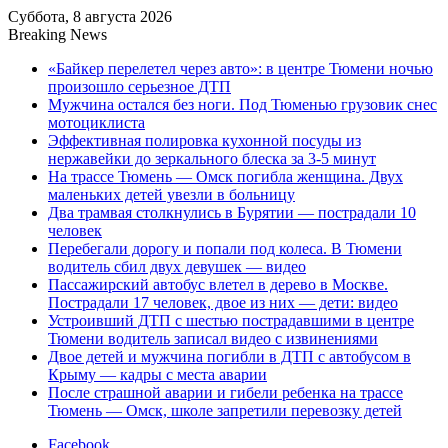
Суббота, 8 августа 2026
Breaking News
«Байкер перелетел через авто»: в центре Тюмени ночью
произошло серьезное ДТП
Мужчина остался без ноги. Под Тюменью грузовик снес
мотоциклиста
Эффективная полировка кухонной посуды из
нержавейки до зеркального блеска за 3-5 минут
На трассе Тюмень — Омск погибла женщина. Двух
маленьких детей увезли в больницу
Два трамвая столкнулись в Бурятии — пострадали 10
человек
Перебегали дорогу и попали под колеса. В Тюмени
водитель сбил двух девушек — видео
Пассажирский автобус влетел в дерево в Москве.
Пострадали 17 человек, двое из них — дети: видео
Устроивший ДТП с шестью пострадавшими в центре
Тюмени водитель записал видео с извинениями
Двое детей и мужчина погибли в ДТП с автобусом в
Крыму — кадры с места аварии
После страшной аварии и гибели ребенка на трассе
Тюмень — Омск, школе запретили перевозку детей
Facebook