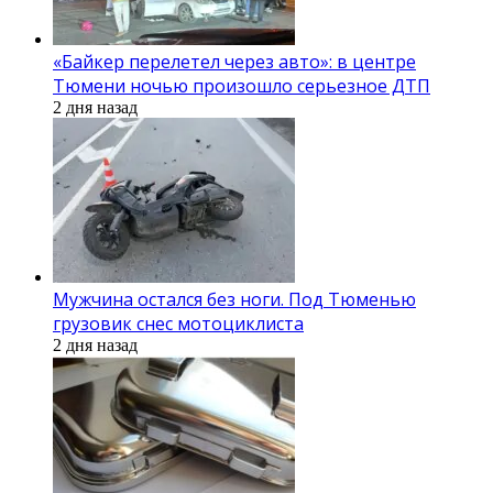
«Байкер перелетел через авто»: в центре
Тюмени ночью произошло серьезное ДТП
2 дня назад
Мужчина остался без ноги. Под Тюменью
грузовик снес мотоциклиста
2 дня назад