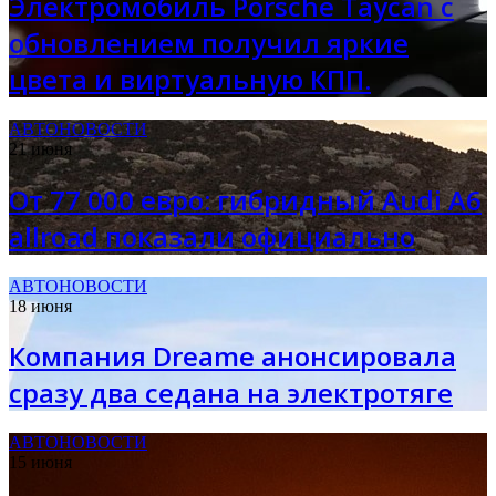
Электромобиль Porsche Taycan с
обновлением получил яркие
цвета и виртуальную КПП.
АВТОНОВОСТИ
21 июня
От 77 000 евро: гибридный Audi A6
allroad показали официально
АВТОНОВОСТИ
18 июня
Компания Dreame анонсировала
сразу два седана на электротяге
АВТОНОВОСТИ
15 июня