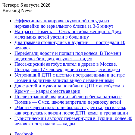
Четверг, 6 августа 2026
Breaking News
Эффективная полировка кухонной посуды из
нержавейки до зеркального блеска за 3-5 минут
На трассе Тюмень — Омск погибла женщина. Двух
маленьких детей увезли в больницу
Два трамвая столкнулись в Бурятии — пострадали 10
человек
Перебегали дорогу и попали под колеса. В Тюмени
водитель сбил двух девушек — видео
Пассажирский автобус влетел в дерево в Москве.
Пострадали 17 человек, двое из них — дети: видео
Устроивший ДТП с шестью пострадавшими в центре
Тюмени водитель записал видео с извинениями
Двое детей и мужчина погибли в ДТП с автобусом в
Крыму — кадры с места аварии
После страшной аварии и гибели ребенка на трассе
Тюмень — Омск, школе запретили перевозку детей
«Части черепа просто не было»: студентка рассказала,
как вернулась к жизни после ДТП, комы и трепанации
Туристический автобус перевернулся в Турции: более 30
человек пострадали — кадры
Facebook