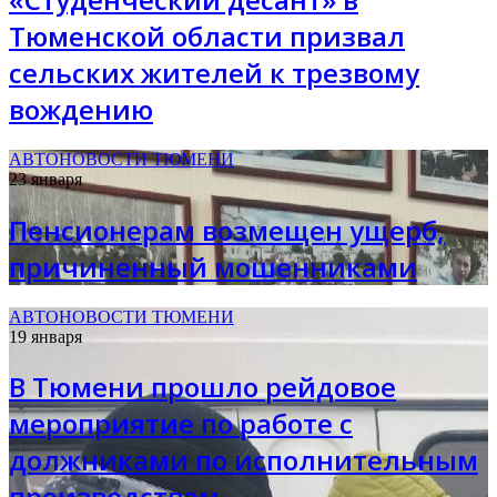
Тюменской области призвал
сельских жителей к трезвому
вождению
АВТОНОВОСТИ ТЮМЕНИ
23 января
Пенсионерам возмещен ущерб,
причиненный мошенниками
АВТОНОВОСТИ ТЮМЕНИ
19 января
В Тюмени прошло рейдовое
мероприятие по работе с
должниками по исполнительным
производствам