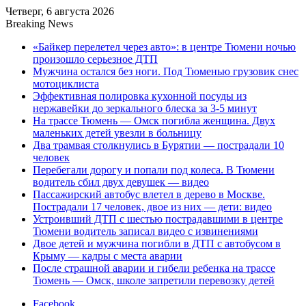
Четверг, 6 августа 2026
Breaking News
«Байкер перелетел через авто»: в центре Тюмени ночью
произошло серьезное ДТП
Мужчина остался без ноги. Под Тюменью грузовик снес
мотоциклиста
Эффективная полировка кухонной посуды из
нержавейки до зеркального блеска за 3-5 минут
На трассе Тюмень — Омск погибла женщина. Двух
маленьких детей увезли в больницу
Два трамвая столкнулись в Бурятии — пострадали 10
человек
Перебегали дорогу и попали под колеса. В Тюмени
водитель сбил двух девушек — видео
Пассажирский автобус влетел в дерево в Москве.
Пострадали 17 человек, двое из них — дети: видео
Устроивший ДТП с шестью пострадавшими в центре
Тюмени водитель записал видео с извинениями
Двое детей и мужчина погибли в ДТП с автобусом в
Крыму — кадры с места аварии
После страшной аварии и гибели ребенка на трассе
Тюмень — Омск, школе запретили перевозку детей
Facebook