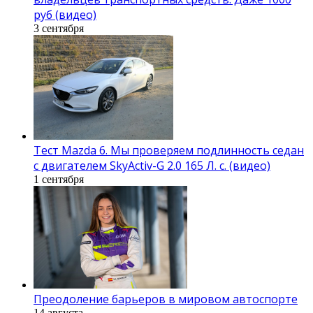
руб (видео)
3 сентября
Тест Mazda 6. Мы проверяем подлинность седан
с двигателем SkyActiv-G 2.0 165 Л. с. (видео)
1 сентября
Преодоление барьеров в мировом автоспорте
14 августа