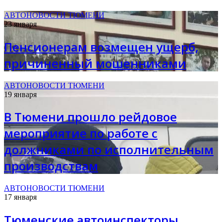
АВТОНОВОСТИ ТЮМЕНИ
23 января
Пенсионерам возмещен ущерб,
причиненный мошенниками
АВТОНОВОСТИ ТЮМЕНИ
19 января
В Тюмени прошло рейдовое
мероприятие по работе с
должниками по исполнительным
производствам
АВТОНОВОСТИ ТЮМЕНИ
17 января
Тюменские автоинспекторы