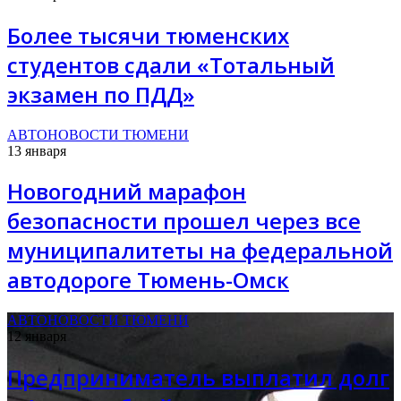
Более тысячи тюменских
студентов сдали «Тотальный
экзамен по ПДД»
АВТОНОВОСТИ ТЮМЕНИ
13 января
Новогодний марафон
безопасности прошел через все
муниципалитеты на федеральной
автодороге Тюмень-Омск
АВТОНОВОСТИ ТЮМЕНИ
12 января
Предприниматель выплатил долг